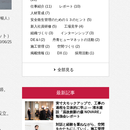
仕事紹介 (11)
レポート (10)
人材育成 (7)
田暢人）
安全衛生管理のための１３のヒント (5)
新入社員研修 (5)
工場見学 (4)
組織づくり (3)
インターンシップ (3)
ット）
DE＆I (2)
丹青ヒューマネットの活動 (2)
06/25
施工管理 (2)
空間づくり (2)
掲載情報 (1)
DX (1)
採用活動 (1)
全部見る
講師。
最新記事
実寸大モックアップで、工事の
過程を立体的に学ぶ ― 清水建
設「温故創新の森 NOVARE」
設立。
勉強会レポート
対話と経験を重ねながら、空間
をかたちにしていく。施工管理