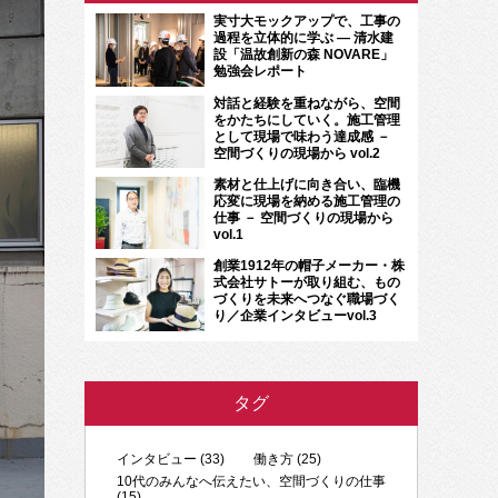
実寸大モックアップで、工事の
過程を立体的に学ぶ ― 清水建
設「温故創新の森 NOVARE」
勉強会レポート
対話と経験を重ねながら、空間
をかたちにしていく。施工管理
として現場で味わう達成感 －
空間づくりの現場から vol.2
素材と仕上げに向き合い、臨機
応変に現場を納める施工管理の
仕事 － 空間づくりの現場から
vol.1
創業1912年の帽子メーカー・株
式会社サトーが取り組む、もの
づくりを未来へつなぐ職場づく
り／企業インタビューvol.3
タグ
インタビュー (33)
働き方 (25)
10代のみんなへ伝えたい、空間づくりの仕事
(15)