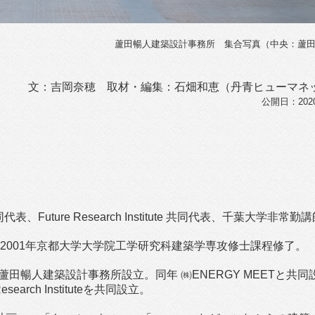
蘆田暢人建築設計事務所 集合写真（中央：蘆
文：吉岡奈穂 取材・編集：石畑和恵（丹青ヒューマネ
公開日：2020/
Future Research Institute 共同代表、千葉大学非常勤
業、2001年京都大学大学院工学研究科建築学専攻修士課程修了。
 ㈱蘆田暢人建築設計事務所設立。同年 ㈱ENERGY MEETと共同
arch Instituteを共同設立。