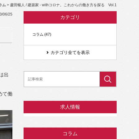
ラム
> 蘆田暢人 / 建築家 - withコロナ。これからの働き方を探る Vol.1
0/06/25
カテゴリ
コラム (47)
カテゴリ全てを表示
は出
めて働
求人情報
コラム