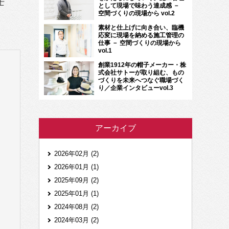
士
として現場で味わう達成感 －
空間づくりの現場から vol.2
素材と仕上げに向き合い、臨機
応変に現場を納める施工管理の
仕事 － 空間づくりの現場から
vol.1
創業1912年の帽子メーカー・株
式会社サトーが取り組む、もの
づくりを未来へつなぐ職場づく
り／企業インタビューvol.3
アーカイブ
2026年02月 (2)
2026年01月 (1)
2025年09月 (2)
2025年01月 (1)
2024年08月 (2)
2024年03月 (2)