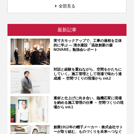
全部見る
最新記事
実寸大モックアップで、工事の過程を立体
的に学ぶ ― 清水建設「温故創新の森
NOVARE」勉強会レポート
対話と経験を重ねながら、空間をかたちに
していく。施工管理として現場で味わう達
成感 － 空間づくりの現場から vol.2
素材と仕上げに向き合い、臨機応変に現場
を納める施工管理の仕事 － 空間づくりの現
場から vol.1
創業1912年の帽子メーカー・株式会社サト
ーが取り組む、ものづくりを未来へつなぐ