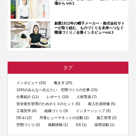
場から vol.1
創業1912年の帽子メーカー・株式会社サト
ーが取り組む、ものづくりを未来へつなぐ
職場づくり／企業インタビューvol.3
タグ
インタビュー (33)
働き方 (25)
10代のみんなへ伝えたい、空間づくりの仕事 (15)
仕事紹介 (11)
レポート (10)
人材育成 (7)
安全衛生管理のための１３のヒント (5)
新入社員研修 (5)
工場見学 (4)
組織づくり (3)
インターンシップ (3)
DE＆I (2)
丹青ヒューマネットの活動 (2)
施工管理 (2)
空間づくり (2)
掲載情報 (1)
DX (1)
採用活動 (1)