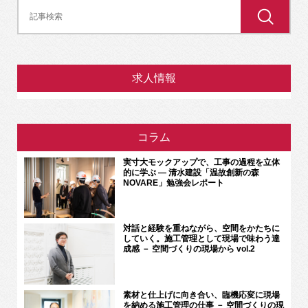
求人情報
コラム
実寸大モックアップで、工事の過程を立体
的に学ぶ ― 清水建設「温故創新の森
NOVARE」勉強会レポート
対話と経験を重ねながら、空間をかたちに
していく。施工管理として現場で味わう達
成感 － 空間づくりの現場から vol.2
素材と仕上げに向き合い、臨機応変に現場
を納める施工管理の仕事 － 空間づくりの現