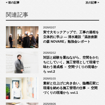
< 前の記事
次の記事 >
関連記事
2026/02/27
実寸大モックアップで、工事の過程を
立体的に学ぶ ― 清水建設「温故創新
の森 NOVARE」勉強会レポート
2026/02/12
対話と経験を重ねながら、空間をかた
ちにしていく。施工管理として現場で
味わう達成感 － 空間づくりの現場か
ら vol.2
2026/01/15
素材と仕上げに向き合い、臨機応変に
現場を納める施工管理の仕事 － 空間
づくりの現場から vol.1
2025/09/26