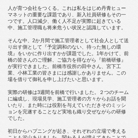
人が育つ会社をつくる。これは私をはじめ丹青ヒュー
マネットの重要な課題であり、新入社員研修もその一
つです。人口減少、働く人不足が実際に起きている
中、施工管理職も将来危うい状況と認識しています。
そんな中、2か月間で施工管理者として社会人として送
り出す側として『予定調和のない、待った無しの環
境』をいかに作り出すかが課題でした。1年かけて、前
橋の皆さんのご理解、ご協力を得ながら『前橋研修』
が実行できました。前橋市役所の田中さん、宮下工
業、小林工業の皆さまには感謝しかありません。この
場を借りて御礼を申し上げたいと思います。
実際の研修は3週間を前橋で行いました。２つのチーム
に編成し、現場見学、施工管理者の方々からお話を聞
いたり、また時には役割を与えていただきそのミッシ
ョンを完遂することなど実地も織り交ぜながらの研修
でした。
初日からハプニングが起き、それぞれの立場で考える
ことも沢山ありました。関わる人が増えてきたことで