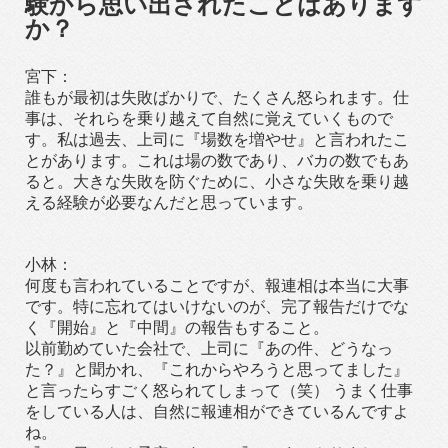
験から思い出されたことはあります
か？
宮下：
誰もが最初は失敗ばかりで、たくさん怒られます。仕
事は、それらを乗り越えて自然に覚えていくもので
す。私は過去、上司に『場数を増やせ』と言われたこ
とがあります。これは場の数であり、バカの数でもあ
ると。大きな失敗を防ぐために、小さな失敗を乗り越
える経験が必要なんだと思っています。
小林：
何度も言われていることですが、報連相は本当に大事
です。特に忘れてはいけないのが、完了報告だけでな
く『開始』と『中間』の報告もすること。
以前勤めていた会社で、上司に『あの件、どうなっ
た？』と聞かれ、『これからやろうと思ってました』
と言ったらすごく怒られてしまって（笑） うまく仕事
をしている人は、自然に報連相ができているんですよ
ね。