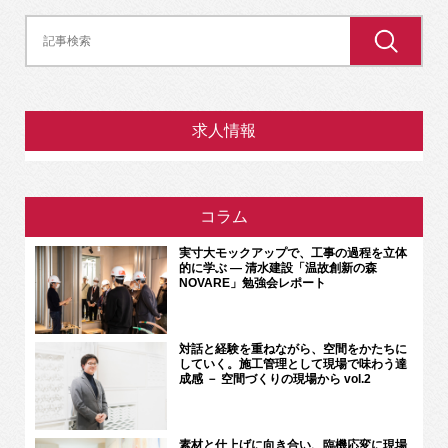
求人情報
コラム
実寸大モックアップで、工事の過程を立体
的に学ぶ ― 清水建設「温故創新の森
NOVARE」勉強会レポート
対話と経験を重ねながら、空間をかたちに
していく。施工管理として現場で味わう達
成感 － 空間づくりの現場から vol.2
素材と仕上げに向き合い、臨機応変に現場