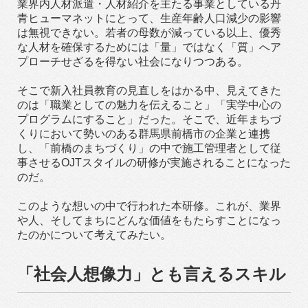
業界内人材派遣・人材紹介を主たる事業としている丹
青ヒューマネットにとって、生産年齢人口減少の影響
は無視できない。若者の母数が減っている以上、優秀
な人材を確保するためには「量」ではなく「質」へア
プローチせざるを得ない社会になりつつある。
そこで新入社員教育の見直しをはかる中、見えてきた
のは「職業としての魅力を伝えること」「実学中心の
プログラムにすること」だった。そこで、近年まちづ
くりにおいて勢いのある群馬県前橋市の企業と連携
し、「前橋のまちづくり」の中で施工管理者として従
事させるOJTスタイルの研修が実施されることになった
のだ。
このような想いの中で行われた本研修。これが、業界
や人、そしてまちにどんな価値をもたらすことになっ
たのかについて考えてみたい。
「社会人想像力」とも言えるスキル