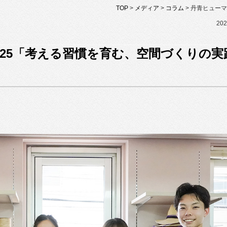
TOP
>
メディア
>
コラム
> 丹青ヒュー
202
025「考える習慣を育む、空間づくりの実