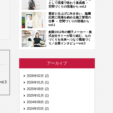
として現場で味わう達成感 －
空間づくりの現場から vol.2
素材と仕上げに向き合い、臨機
応変に現場を納める施工管理の
仕事 － 空間づくりの現場から
vol.1
創業1912年の帽子メーカー・株
式会社サトーが取り組む、もの
づくりを未来へつなぐ職場づく
り／企業インタビューvol.3
アーカイブ
2026年02月 (2)
.3
2026年01月 (1)
2025年09月 (2)
2025年01月 (1)
2024年08月 (2)
2024年03月 (2)