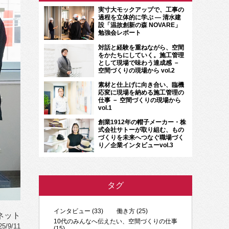
実寸大モックアップで、工事の
過程を立体的に学ぶ ― 清水建
設「温故創新の森 NOVARE」
勉強会レポート
対話と経験を重ねながら、空間
をかたちにしていく。施工管理
として現場で味わう達成感 －
空間づくりの現場から vol.2
素材と仕上げに向き合い、臨機
応変に現場を納める施工管理の
仕事 － 空間づくりの現場から
vol.1
創業1912年の帽子メーカー・株
式会社サトーが取り組む、もの
づくりを未来へつなぐ職場づく
り／企業インタビューvol.3
タグ
インタビュー (33)
働き方 (25)
ネット
10代のみんなへ伝えたい、空間づくりの仕事
/9/11
(15)