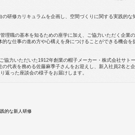
自の研修カリキュラムを企画し、空間づくりに関する実践的な
工管理職の基本を知るための座学に加え、ご協力いただく企業
体的な仕事の進め方や心構えを身につけることができる機会を
にご協力いただいた1912年創業の帽子メーカー・株式会社サト
社の代表を務める佐藤麻季子さんをお迎えし、新入社員2名と
振り返った座談会の様子をお届けします。
践的な新人研修