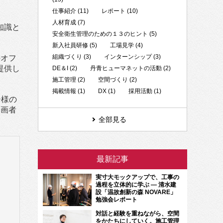
仕事紹介 (11)
レポート (10)
人材育成 (7)
知識と
安全衛生管理のための１３のヒント (5)
新入社員研修 (5)
工場見学 (4)
組織づくり (3)
インターンシップ (3)
のオフ
提供し
DE＆I (2)
丹青ヒューマネットの活動 (2)
施工管理 (2)
空間づくり (2)
掲載情報 (1)
DX (1)
採用活動 (1)
ー様の
企画者
全部見る
最新記事
実寸大モックアップで、工事の
過程を立体的に学ぶ ― 清水建
設「温故創新の森 NOVARE」
勉強会レポート
対話と経験を重ねながら、空間
をかたちにしていく。施工管理