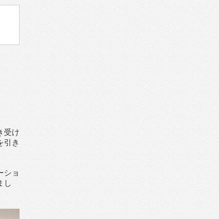
き受け
を引き
ーショ
まし