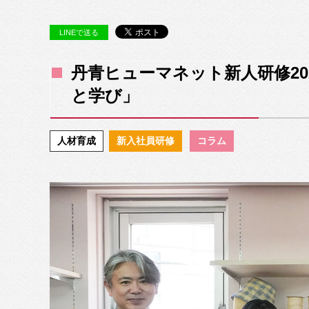
LINEで送る
丹青ヒューマネット新人研修2
と学び」
人材育成
新入社員研修
コラム