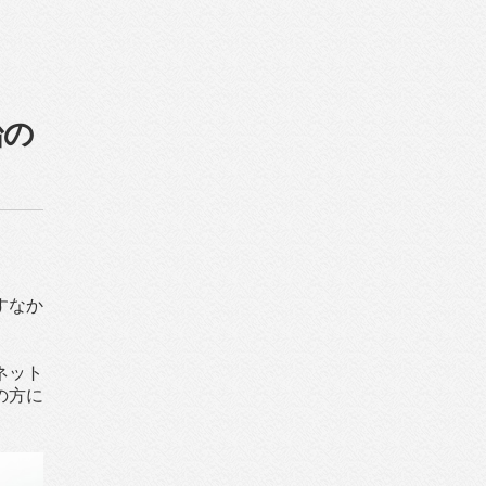
治の
すなか
ネット
の方に