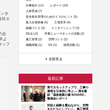
仕事紹介 (11)
レポート (10)
人材育成 (7)
インタ
安全衛生管理のための１３のヒント (5)
会社エ
新入社員研修 (5)
工場見学 (4)
組織づくり (3)
インターンシップ (3)
の企
DE＆I (2)
丹青ヒューマネットの活動 (2)
年よ
施工管理 (2)
空間づくり (2)
タッフ
掲載情報 (1)
DX (1)
採用活動 (1)
全部見る
最新記事
実寸大モックアップで、工事の
過程を立体的に学ぶ ― 清水建
設「温故創新の森 NOVARE」
勉強会レポート
対話と経験を重ねながら、空間
をかたちにしていく。施工管理