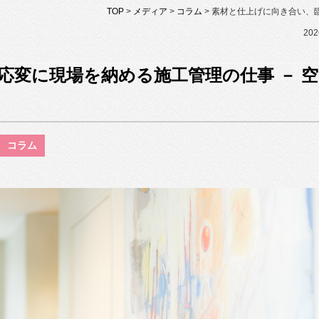
TOP
>
メディア
>
コラム
> 素材と仕上げに向き合い、臨
202
応変に現場を納める施工管理の仕事 － 空
コラム