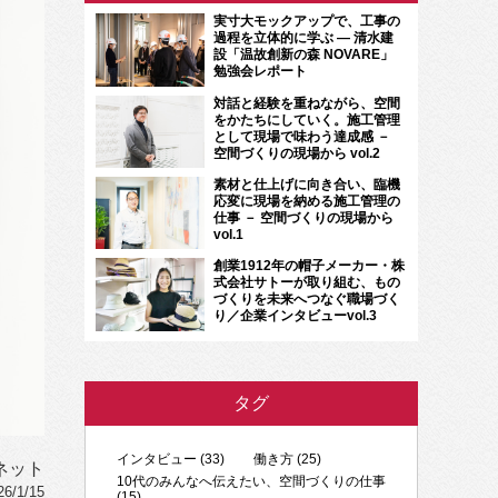
実寸大モックアップで、工事の
過程を立体的に学ぶ ― 清水建
設「温故創新の森 NOVARE」
勉強会レポート
対話と経験を重ねながら、空間
をかたちにしていく。施工管理
として現場で味わう達成感 －
空間づくりの現場から vol.2
素材と仕上げに向き合い、臨機
応変に現場を納める施工管理の
仕事 － 空間づくりの現場から
vol.1
創業1912年の帽子メーカー・株
式会社サトーが取り組む、もの
づくりを未来へつなぐ職場づく
り／企業インタビューvol.3
タグ
インタビュー (33)
働き方 (25)
ネット
10代のみんなへ伝えたい、空間づくりの仕事
/1/15
(15)