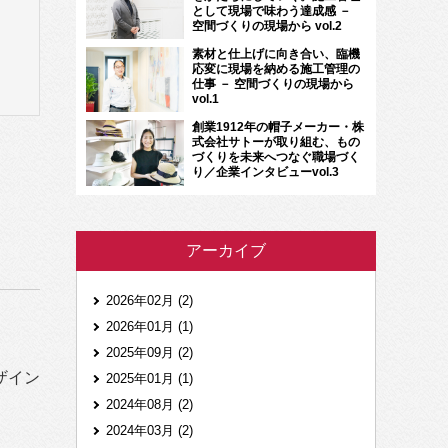
として現場で味わう達成感 －
空間づくりの現場から vol.2
素材と仕上げに向き合い、臨機
応変に現場を納める施工管理の
仕事 － 空間づくりの現場から
vol.1
創業1912年の帽子メーカー・株
式会社サトーが取り組む、もの
づくりを未来へつなぐ職場づく
り／企業インタビューvol.3
アーカイブ
2026年02月 (2)
2026年01月 (1)
2025年09月 (2)
ザイン
2025年01月 (1)
2024年08月 (2)
2024年03月 (2)